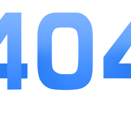
解锁多船舰队系统，后期可以同时培养多艘战船，丰富
后期养成乐趣。
游戏优势
资源用途完全透明，每一种材料对应固定养成部
位，不会出现资源堆积无处使用的情况。没有强制氪金
卡点，平民玩家靠每日挂机、碎片兑换核心辅助船员，
也能打通主线全部章节。玩法节奏可自由调节，想休闲
就纯挂机收菜，想挑战就手动调配阵容、刷高难BOSS
关卡。安装包体积适中，占用手机存储空间较少，长时
间游玩不容易出现卡顿问题。