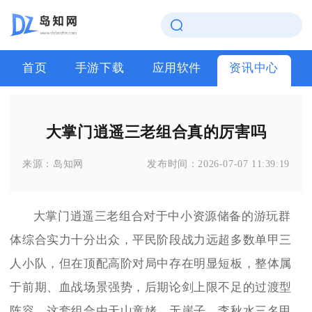
首页
手游下载
应用软件
资讯中心
大掌门逍遥三老组合真的厉害吗
来源：
岛知网
发布时间：
2026-07-07 11:39:19
大掌门逍遥三老组合对于中小资源储备的游玩群
体综合实力十分出众，平民阶段战力远超多数单甲三
人小队，但在顶配高阶对局中存在明显短板，整体属
于前期、血战场景强势，后期论剑上限不足的过渡型
阵容。这套组合由天山童姥、无崖子、李秋水三名甲