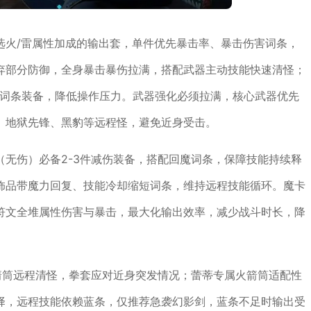
选火/雷属性加成的输出套，单件优先暴击率、暴击伤害词条，
弃部分防御，全身暴击暴伤拉满，搭配武器主动技能快速清怪；
值词条装备，降低操作压力。武器强化必须拉满，核心武器优先
、地狱先锋、黑豹等远程怪，避免近身受击。
无伤）必备2-3件减伤装备，搭配回魔词条，保障技能持续释
饰品带魔力回复、技能冷却缩短词条，维持远程技能循环。魔卡
符文全堆属性伤害与暴击，最大化输出效率，减少战斗时长，降
箭筒远程清怪，拳套应对近身突发情况；蕾蒂专属火箭筒适配性
择，远程技能依赖蓝条，仅推荐急袭幻影剑，蓝条不足时输出受