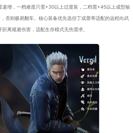
递增，一档难度只需+30以上过渡装，二档需+45以上成型输
文，否则极易翻车。核心装备优先选但丁或蕾蒂适配的远程向武
开距离规避伤害，适配生存模式无伤需求。