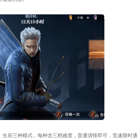
、生存三种模式，每种含三档难度，普通清怪即可，竞速限时通