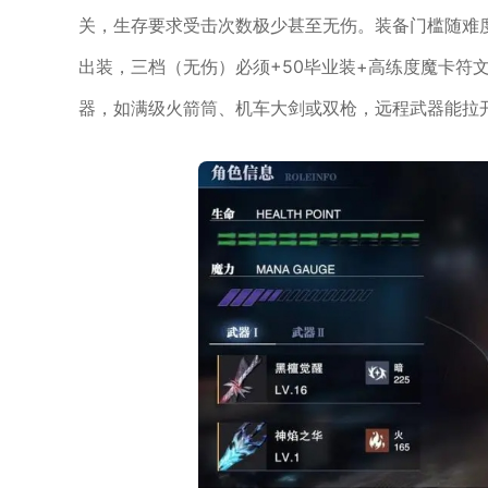
关，生存要求受击次数极少甚至无伤。装备门槛随难度
出装，三档（无伤）必须+50毕业装+高练度魔卡符
器，如满级火箭筒、机车大剑或双枪，远程武器能拉