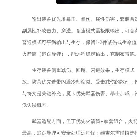
输出装备优先堆暴击、暴伤、属性伤害，套装首
副属性补攻击力、穿透。竞速模式需极限输出，可舍
普通模式可平衡输出与生存，保留1-2件减伤或生命
火箭筒（追踪导弹），能远程稳定输出，克制布雷德
生存装备侧重减伤、回魔、闪避效果，生存模式（
放。防具优先选带闪避冷却缩减、受击减伤的散件，
与符文是关键补充，魔卡优先武器伤害、暴击加成，
低失误概率。
武器适配方面，但丁优先火箭筒+拳套组合，火
最高，追踪导弹可安全处理远程怪；维吉尔需谨慎选