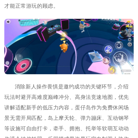
才能正常游玩的顾虑。
消除新人操作畏惧是邀约成功的关键环节，介绍
玩法时避开高难度巅峰冲分、高身法竞速地图，优先
讲解适配新手的低压力内容，蛋仔岛作为免费休闲场
景无需开局匹配，岛上摩天轮、弹力蹦床、互动钢琴
等设施可自由打卡，牵手、拥抱、托举等软萌互动动