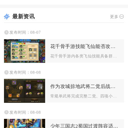
最新资讯
更多
发布时间：08-07
花千骨手游技能飞仙能否攻击多个敌人
花千骨手游内各类飞仙技能具备群体攻击能力，多数坐骑、灵宠解锁...
发布时间：08-08
作为攻城掠地武将二觉后战斗力提升多少
常规单武将完成完整二觉、四项小技能全部拉满五星后，纸面综合战...
发布时间：08-08
少年三国志2蜀国过渡阵容适合哪些平民玩家