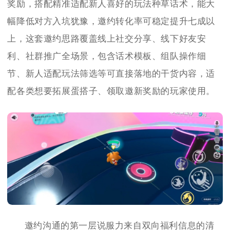
奖励，搭配精准适配新人喜好的玩法种草话术，能大
幅降低对方入坑犹豫，邀约转化率可稳定提升七成以
上，这套邀约思路覆盖线上社交分享、线下好友安
利、社群推广全场景，包含话术模板、组队操作细
节、新人适配玩法筛选等可直接落地的干货内容，适
配各类想要拓展蛋搭子、领取邀新奖励的玩家使用。
邀约沟通的第一层说服力来自双向福利信息的清