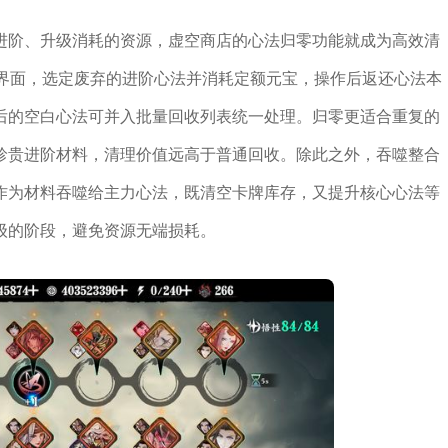
进阶、升级消耗的资源，虚空商店的心法归零功能就成为高效清
零界面，选定废弃的进阶心法并消耗定额元宝，操作后返还心法本
后的空白心法可并入批量回收列表统一处理。归零更适合重复的
珍贵进阶材料，清理价值远高于普通回收。除此之外，吞噬整合
作为材料吞噬给主力心法，既清空卡牌库存，又提升核心心法等
级的阶段，避免资源无端损耗。