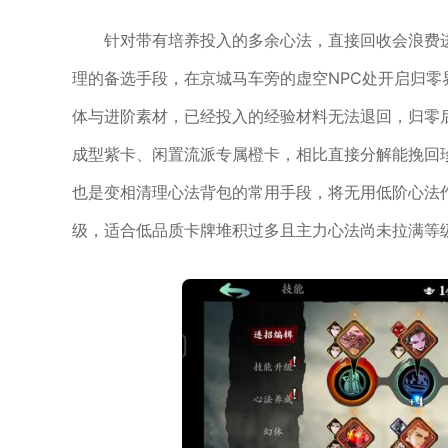
针对带有培养投入的多余心法，直接回收会浪费
理的备选手段，在京城马车旁的虚空NPC处开启归
体与进阶素材，已经投入的经验材料无法退回，归零
成型紫卡、闲置流派专属橙卡，相比直接分解能挽回
也是变相清理心法背包的常用手段，将无用低阶心法
级，适合低品质卡牌堆积过多且主力心法尚未拉满等