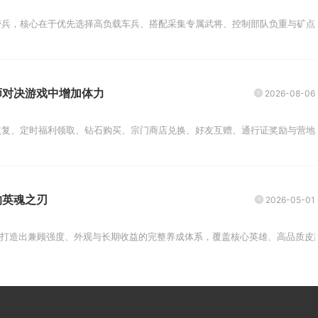
兵，核心在于优先选择高负载车兵、搭配采集专属武将、控制部队负重与矿点匹
师对决游戏中增加体力
2026-08-06
复、定时福利领取、钻石购买、宗门商店兑换、好友互赠、通行证奖励与营地升
的英魂之刃
2026-05-01
以打造出兼顾强度、外观与长期收益的完整养成体系，覆盖核心英雄、高品质皮肤