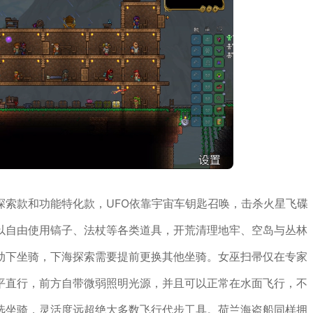
探索款和功能特化款，UFO依靠宇宙车钥匙召唤，击杀火星飞碟
以自由使用镐子、法杖等各类道具，开荒清理地牢、空岛与丛林
动下坐骑，下海探索需要提前更换其他坐骑。女巫扫帚仅在专家
平直行，前方自带微弱照明光源，并且可以正常在水面飞行，不
选坐骑，灵活度远超绝大多数飞行代步工具。荷兰海盗船同样拥