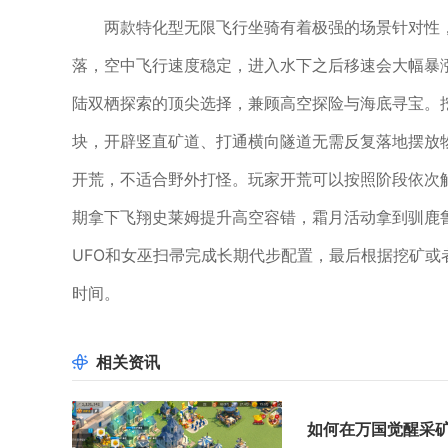
两款特化型无限飞行坐骑有着极强的场景针对性
落，空中飞行速度稳定，进入水下之后移速会大幅暴
陆双栖探索的顶尖选择，兼顾高空探险与海底寻宝。
块，开辟竖直矿道、打通横向隧道无需反复落地摆放
开荒，不适合野外打怪。玩家开荒可以按照阶段依次
期拿下飞翔史莱姆提升高空容错，霜月活动拿到驯鹿
UFO和女巫扫帚完成长期代步配置，最后根据挖矿
时间。
相关资讯
如何在万国觉醒采