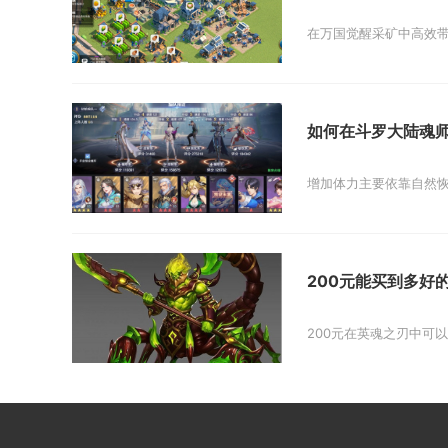
在万国觉醒采矿中高效带
如何在斗罗大陆魂
增加体力主要依靠自然恢
200元能买到多好
200元在英魂之刃中可