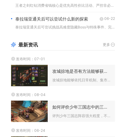
王者之剑红钻消费省钱核心是优先高性价比活动、严控非必要支出、...
泰拉瑞亚通关后可以尝试什么新的探索
06-22
泰拉瑞亚通关后可尝试挑战高难度隐藏Boss与特殊事件、完成全...
最新资讯
更多
发布时间：07-01
攻城掠地是否有方法能够获得更多募兵令
攻城掠地能够依托日常机制、集市采购、各类限时活动与功勋玩法叠...
发布时间：08-04
如何评价少年三国志中的三国阵容强大程度
评判少年三国志阵容强大程度，不能只看表面战力数值，要综合阵营...
发布时间：06-24