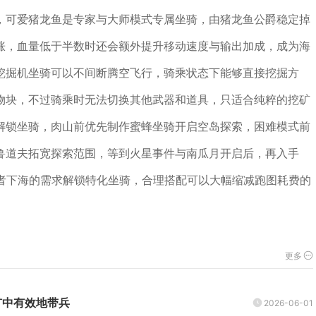
，可爱猪龙鱼是专家与大师模式专属坐骑，由猪龙鱼公爵稳定掉
涨，血量低于半数时还会额外提升移动速度与输出加成，成为海
挖掘机坐骑可以不间断腾空飞行，骑乘状态下能够直接挖掘方
物块，不过骑乘时无法切换其他武器和道具，只适合纯粹的挖矿
解锁坐骑，肉山前优先制作蜜蜂坐骑开启空岛探索，困难模式前
鲁道夫拓宽探索范围，等到火星事件与南瓜月开启后，再入手
或者下海的需求解锁特化坐骑，合理搭配可以大幅缩减跑图耗费的
更多
矿中有效地带兵
2026-06-01