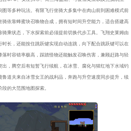
刷图等多种玩法。有限飞行坐骑大多集中在肉山前到困难模式前
坐骑依靠蜂蜜块召唤物合成，拥有短时间升空能力，适合搭建高
除骑乘状态，下水探索前必须提前切换代步工具。飞翔史莱姆由
行时长，还能按住跳跃键实现自动连跳，向下配合跳跃键可以在
降落时容错率极高，踩踏怪物还能触发召唤伤害，兼顾赶路与轻
突出，腾空后有短暂飞行续航，在冰雪、腐化与猩红地下水域钓
鹿鲁道夫来自冰雪女王的战利品，奔跑与升空速度同步提升，续
阶段的大范围地图探索。