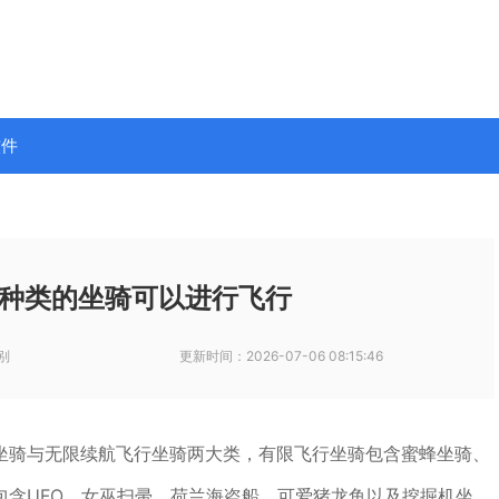
软件
种类的坐骑可以进行飞行
别
更新时间：
2026-07-06 08:15:46
坐骑与无限续航飞行坐骑两大类，有限飞行坐骑包含蜜蜂坐骑、
包含UFO、女巫扫帚、荷兰海盗船、可爱猪龙鱼以及挖掘机坐