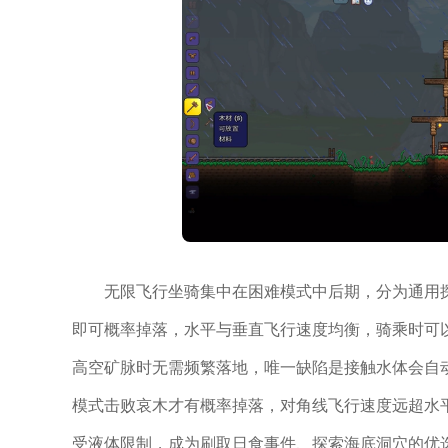
无限飞行坐骑集中在困难模式中后期，分为通用
即可概率掉落，水平与垂直飞行速度均衡，骑乘时可
高空矿脉时无需频繁落地，唯一缺陷是接触水体会自
模式击败哀木才有概率掉落，对角线飞行速度远超水
受液体限制，成为刷取日食事件、探索海底洞穴的优