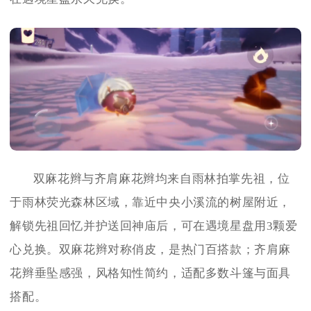
双麻花辫与齐肩麻花辫均来自雨林拍掌先祖，位
于雨林荧光森林区域，靠近中央小溪流的树屋附近，
解锁先祖回忆并护送回神庙后，可在遇境星盘用3颗爱
心兑换。双麻花辫对称俏皮，是热门百搭款；齐肩麻
花辫垂坠感强，风格知性简约，适配多数斗篷与面具
搭配。