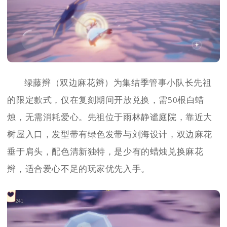
绿藤辫（双边麻花辫）为集结季管事小队长先祖
的限定款式，仅在复刻期间开放兑换，需50根白蜡
烛，无需消耗爱心。先祖位于雨林静谧庭院，靠近大
树屋入口，发型带有绿色发带与刘海设计，双边麻花
垂于肩头，配色清新独特，是少有的蜡烛兑换麻花
辫，适合爱心不足的玩家优先入手。