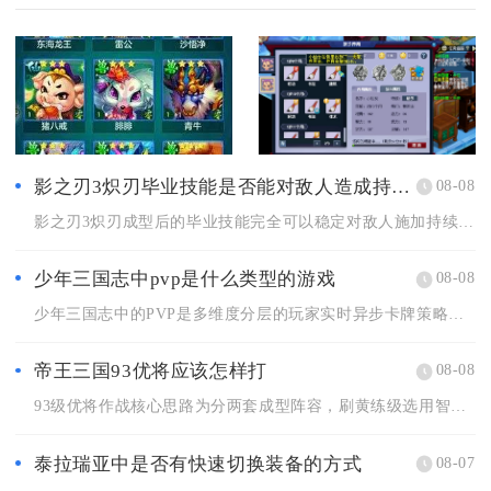
影之刃3炽刃毕业技能是否能对敌人造成持续伤害
08-08
影之刃3炽刃成型后的毕业技能完全可以稳定对敌人施加持续伤害，...
少年三国志中pvp是什么类型的游戏
08-08
少年三国志中的PVP是多维度分层的玩家实时异步卡牌策略对战类...
帝王三国93优将应该怎样打
08-08
93级优将作战核心思路为分两套成型阵容，刷黄练级选用智步搭配...
泰拉瑞亚中是否有快速切换装备的方式
08-07