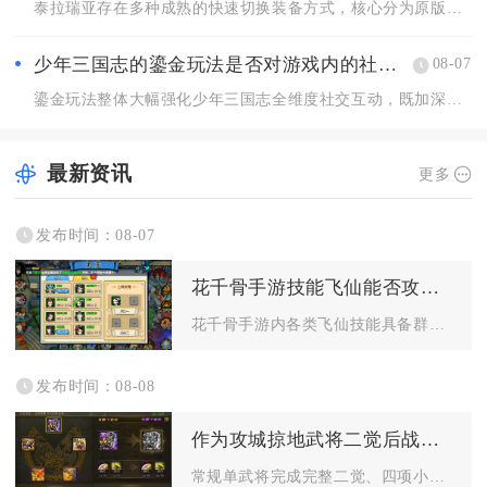
泰拉瑞亚存在多种成熟的快速切换装备方式，核心分为原版内置套装...
少年三国志的鎏金玩法是否对游戏内的社交互动有影响
08-07
鎏金玩法整体大幅强化少年三国志全维度社交互动，既加深军团内部...
最新资讯
更多
发布时间：08-07
花千骨手游技能飞仙能否攻击多个敌人
花千骨手游内各类飞仙技能具备群体攻击能力，多数坐骑、灵宠解锁...
发布时间：08-08
作为攻城掠地武将二觉后战斗力提升多少
常规单武将完成完整二觉、四项小技能全部拉满五星后，纸面综合战...