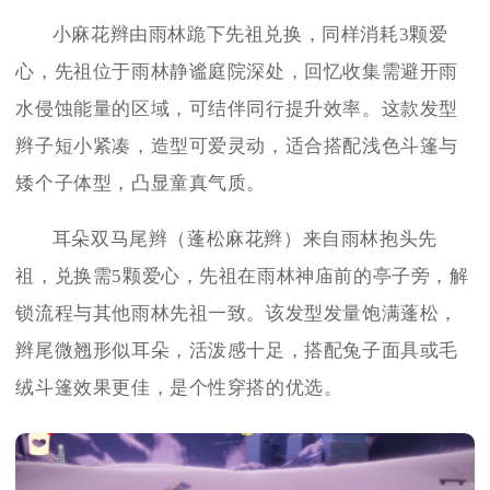
小麻花辫由雨林跪下先祖兑换，同样消耗3颗爱
心，先祖位于雨林静谧庭院深处，回忆收集需避开雨
水侵蚀能量的区域，可结伴同行提升效率。这款发型
辫子短小紧凑，造型可爱灵动，适合搭配浅色斗篷与
矮个子体型，凸显童真气质。
耳朵双马尾辫（蓬松麻花辫）来自雨林抱头先
祖，兑换需5颗爱心，先祖在雨林神庙前的亭子旁，解
锁流程与其他雨林先祖一致。该发型发量饱满蓬松，
辫尾微翘形似耳朵，活泼感十足，搭配兔子面具或毛
绒斗篷效果更佳，是个性穿搭的优选。