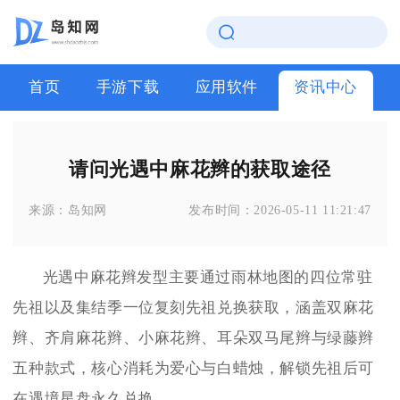
首页
手游下载
应用软件
资讯中心
请问光遇中麻花辫的获取途径
来源：
岛知网
发布时间：
2026-05-11 11:21:47
光遇中麻花辫发型主要通过雨林地图的四位常驻
先祖以及集结季一位复刻先祖兑换获取，涵盖双麻花
辫、齐肩麻花辫、小麻花辫、耳朵双马尾辫与绿藤辫
五种款式，核心消耗为爱心与白蜡烛，解锁先祖后可
在遇境星盘永久兑换。