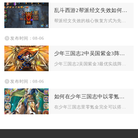
乱斗西游2帮派经文失效如何恢复
帮派经文失效的核心恢复方式为先补足帮派经文阁维护所需的帮派经...
发布时间：08-06
少年三国志2中吴国紫金3阵容怎么打
少年三国志2吴国紫金3最优实战阵容为太史慈、孙鲁班、鲁肃、周...
发布时间：08-06
如何在少年三国志中以零氪金的方式组建强力的阵容
在少年三国志里零氪金完全可以搭建高强度成型阵容，核心思路锁定...