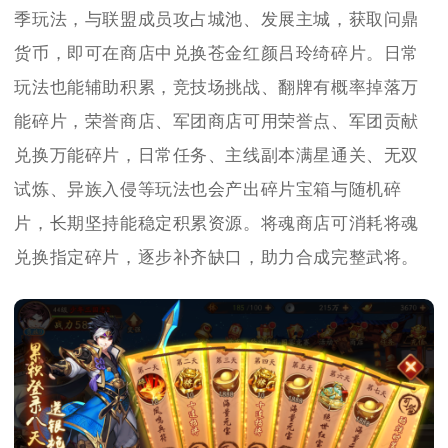
季玩法，与联盟成员攻占城池、发展主城，获取问鼎
货币，即可在商店中兑换苍金红颜吕玲绮碎片。日常
玩法也能辅助积累，竞技场挑战、翻牌有概率掉落万
能碎片，荣誉商店、军团商店可用荣誉点、军团贡献
兑换万能碎片，日常任务、主线副本满星通关、无双
试炼、异族入侵等玩法也会产出碎片宝箱与随机碎
片，长期坚持能稳定积累资源。将魂商店可消耗将魂
兑换指定碎片，逐步补齐缺口，助力合成完整武将。