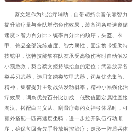
蔡文姬作为纯治疗辅助，自带胡笳余音依靠智力
提升治疗量与全队增伤免伤效果，装备词条筛选遵循
速度＞智力百分比＞统率百分比的顺序，头盔、衣
甲、饰品全部洗练速度、智力属性，固定携带援助特
技铠甲，该特技能够在队友承受高额伤害时自动触发
小额急救，契合蔡文姬持续抬血的定位；武器放弃各
类兵刃武器，选用文绣类软甲武器，词条优先集智、
精神，集智提升主动战法发动概率，精神小幅强化治
疗效果，词条优先百分比加成，低数值固定属性直接
淘汰。搭配白马义从、刮骨疗毒的女神弓体系时，可
额外搭配一匹高速度坐骑，进一步拉开队伍行动顺
序，确保每回合先手释放解控治疗；走形一阵盾兵体