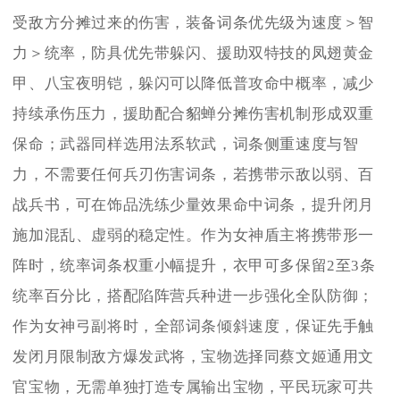
受敌方分摊过来的伤害，装备词条优先级为速度＞智
力＞统率，防具优先带躲闪、援助双特技的凤翅黄金
甲、八宝夜明铠，躲闪可以降低普攻命中概率，减少
持续承伤压力，援助配合貂蝉分摊伤害机制形成双重
保命；武器同样选用法系软武，词条侧重速度与智
力，不需要任何兵刃伤害词条，若携带示敌以弱、百
战兵书，可在饰品洗练少量效果命中词条，提升闭月
施加混乱、虚弱的稳定性。作为女神盾主将携带形一
阵时，统率词条权重小幅提升，衣甲可多保留2至3条
统率百分比，搭配陷阵营兵种进一步强化全队防御；
作为女神弓副将时，全部词条倾斜速度，保证先手触
发闭月限制敌方爆发武将，宝物选择同蔡文姬通用文
官宝物，无需单独打造专属输出宝物，平民玩家可共