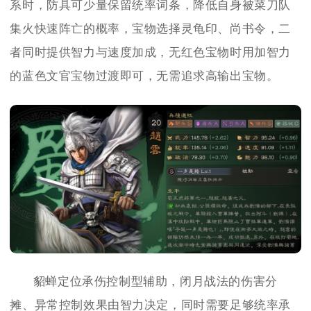
系时，防具可少量保留统率词条，降低自身被菜刀队
集火快速阵亡的概率，宝物选择灵龟印、尚书令，二
者同时提供智力与速度加成，无红色宝物时用加智力
的蓝色文官宝物过渡即可，无需追求高输出宝物。
貂蝉定位承伤控制型辅助，闭月战法的伤害分
摊、异常控制效果由智力决定，同时需要足够统率承