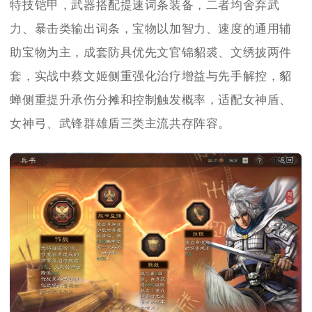
特技铠甲，武器搭配提速词条装备，二者均舍弃武
力、暴击类输出词条，宝物以加智力、速度的通用辅
助宝物为主，成套防具优先文官锦貂裘、文绣披两件
套，实战中蔡文姬侧重强化治疗增益与先手解控，貂
蝉侧重提升承伤分摊和控制触发概率，适配女神盾、
女神弓、武锋群雄盾三类主流共存阵容。