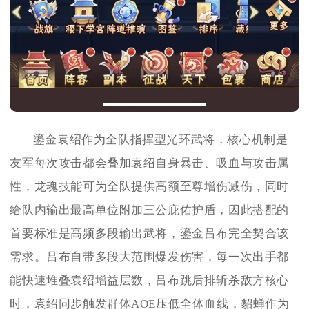
鎏金袁绍作为全队指挥型光环武将，核心机制是
友军每次攻击都会叠加袁绍自身暴击、吸血与攻击属
性，龙魂技能可为全队提供高额至尊增伤减伤，同时
给队内输出最高单位附加三公庇佑护盾，因此搭配的
首要标准是高频多段输出武将，鎏金吕布完全契合该
需求。吕布自带多段大范围爆发伤害，每一次出手都
能快速堆叠袁绍增益层数，吕布跳后排斩杀敌方核心
时，袁绍同步触发群体AOE压低全体血线，貂蝉作为