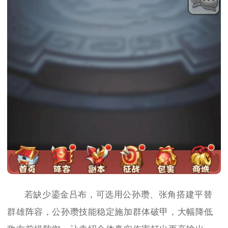
若缺少鎏金吕布，可选用公孙瓒、张角搭建平替
群雄阵容，公孙瓒技能稳定施加群体破甲，大幅降低