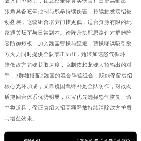
敌方前排防御，让袁绍全体真实伤害打出更高输出，
张角具备眩晕控制与残暴持续伤害，持续触发袁绍被
动叠层，这套组合培养门槛更低，适合资源有限的玩
家通关叛军与日常副本。跨阵营搭配思路针对群雄阵
容防御短板，加入魏国曹操与甄姬，曹操嘲讽吸引敌
方火力同时提供全队暴击buff，甄姬加速怒气循环、
降低敌方龙魂获取速度，克制依赖龙魂大招输出的对
手，3群雄搭配2魏国的混合阵营组合，既能保留袁绍
核心光环加成，又靠魏国羁绊补足全队防御，对战肉
盾拖回合体系优势明显，法宝优先选择怒气恢复、命
中类道具，保证袁绍大招高频释放持续清除敌方护盾
与增益效果。