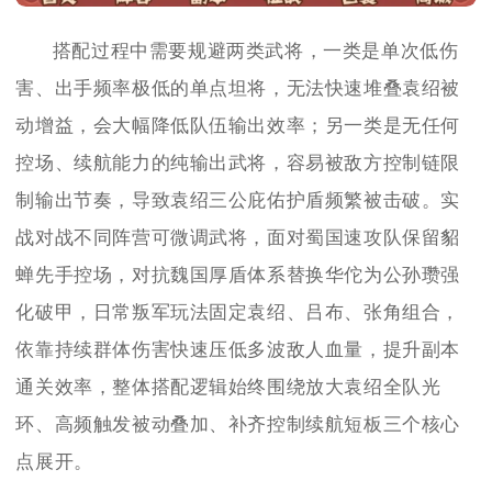
搭配过程中需要规避两类武将，一类是单次低伤
害、出手频率极低的单点坦将，无法快速堆叠袁绍被
动增益，会大幅降低队伍输出效率；另一类是无任何
控场、续航能力的纯输出武将，容易被敌方控制链限
制输出节奏，导致袁绍三公庇佑护盾频繁被击破。实
战对战不同阵营可微调武将，面对蜀国速攻队保留貂
蝉先手控场，对抗魏国厚盾体系替换华佗为公孙瓒强
化破甲，日常叛军玩法固定袁绍、吕布、张角组合，
依靠持续群体伤害快速压低多波敌人血量，提升副本
通关效率，整体搭配逻辑始终围绕放大袁绍全队光
环、高频触发被动叠加、补齐控制续航短板三个核心
点展开。