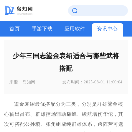
首页
手游下载
应用软件
资讯中心
少年三国志鎏金袁绍适合与哪些武将
搭配
来源：
岛知网
发布时间：
2025-08-01 11:00:04
鎏金袁绍最优搭配分为三类，分别是群雄鎏金核
心输出吕布、群雄控场辅助貂蝉、续航增伤华佗，其
次可搭配公孙瓒、张角组成纯群雄体系，跨阵营可选