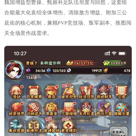
魏国增益型曹操、甄姬补足队伍坦度与回怒，这套组
合能最大化袁绍全体增伤、清除敌方增益、附加三公
庇佑的核心机制，兼顾PVP竞技场、叛军副本、推图闯
关全场景作战需求。