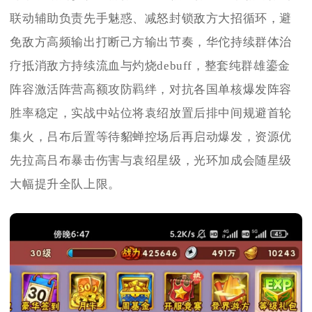
联动辅助负责先手魅惑、减怒封锁敌方大招循环，避
免敌方高频输出打断己方输出节奏，华佗持续群体治
疗抵消敌方持续流血与灼烧debuff，整套纯群雄鎏金
阵容激活阵营高额攻防羁绊，对抗各国单核爆发阵容
胜率稳定，实战中站位将袁绍放置后排中间规避首轮
集火，吕布后置等待貂蝉控场后再启动爆发，资源优
先拉高吕布暴击伤害与袁绍星级，光环加成会随星级
大幅提升全队上限。