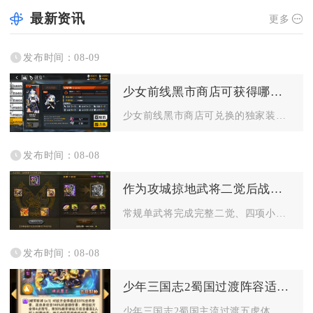
最新资讯
更多
发布时间：08-09
少女前线黑市商店可获得哪些独家装备
少女前线黑市商店可兑换的独家装备包含BM59重管、SIG51...
发布时间：08-08
作为攻城掠地武将二觉后战斗力提升多少
常规单武将完成完整二觉、四项小技能全部拉满五星后，纸面综合战...
发布时间：08-08
少年三国志2蜀国过渡阵容适合哪些平民玩家
少年三国志2蜀国主流过渡五虎体系、红将无金阵容，最适配零氪白...