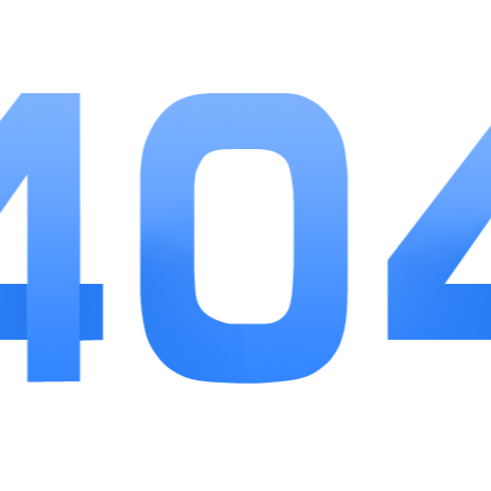
3、局外永久养成系统，通关奖励命运之砂可长期
强化抽卡概率，降低多周目通关门槛。
游戏优势
1、无强制付费氪金，全部核心养成道具、抽卡资
源均可通过对局任务、成就免费获取。
2、单局时长灵活可控，短则半小时、长则数小
时，碎片化时间也能完整推进一局流程。
3、8种差异化结局分支，玩家选择、抽卡运气、经
营思路会导向完全不同的监狱归宿。